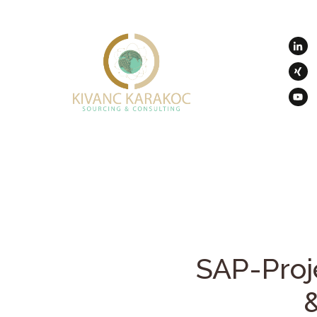
SAP-Proj
&