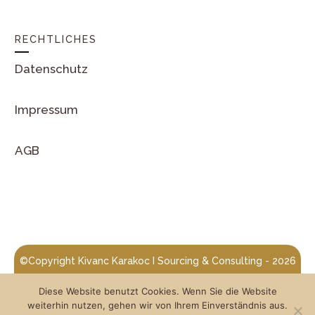
RECHTLICHES
Datenschutz
Impressum
AGB
©Copyright
Kivanc Karakoc I Sourcing & Consulting
-
2026
Centralize Consulting
| Designed von
Diese Website benutzt Cookies. Wenn Sie die Website
weiterhin nutzen, gehen wir von Ihrem Einverständnis aus.