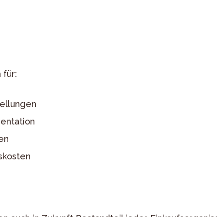
 für:
ellungen
entation
en
skosten