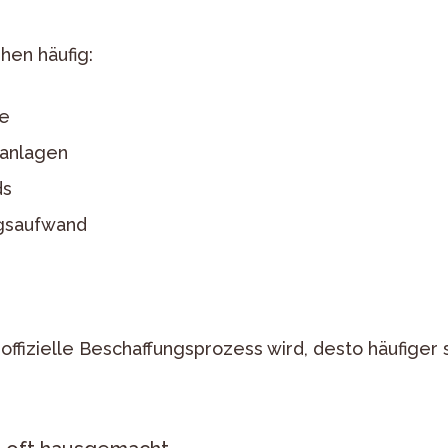
hen häufig:
e
nanlagen
ds
gsaufwand
 offizielle Beschaffungsprozess wird, desto häufige